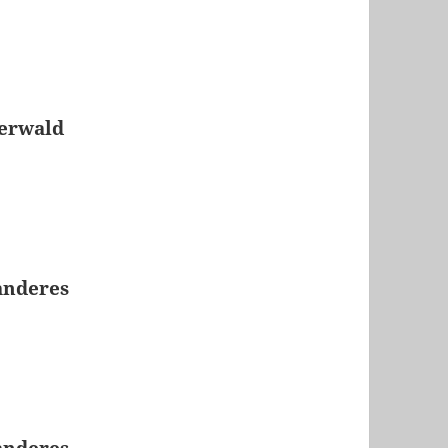
terwald
anderes
anderes