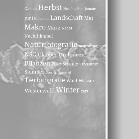
Herbst
Garten
Hutebuchen
Januar
Landschaft
Mai
Juni
Kalender
Makro
März
Nacht
Nachthimmel
Naturfotografie
Naturverlag
NSG
Orchideen
Oktober
Pflanzen
Schnee
Pilze
September
Sommer
Sternenhimmel
Tierfotografie
Wasser
Wald
Winter
Westerwald
zart