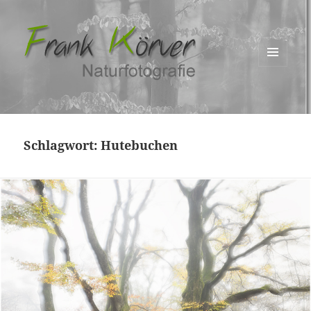
MENÜ
UND
WIDGETS
Schlagwort:
Hutebuchen