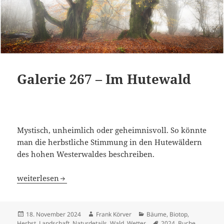
Galerie 267 – Im Hutewald
Mystisch, unheimlich oder geheimnisvoll. So könnte
man die herbstliche Stimmung in den Hutewäldern
des hohen Westerwaldes beschreiben.
Galerie 267 – Im Hutewald
weiterlesen
Veröffentlicht
Autor
Kategorien
18. November 2024
Frank Körver
Bäume
,
Biotop
,
am
Schlagwörter
Herbst
,
Landschaft
,
Naturdetails
,
Wald
,
Wetter
2024
,
Buche
,