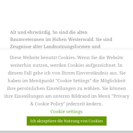
Alt und ehrwürdig. So sind die alten
Baumveteranen im Hohen Westerwald. Sie sind
Zeugnisse alter Landnutzungsformen und
gleichzeitig Ikonen des Naturschutzes. Viele gibt es
Diese Website benutzt Cookies. Wenn Sie die Website
wahrlich nicht mehr.
weiterhin nutzen, werden Cookies aufgezeichnet. In
diesem Fall gehe ich von Ihrem Einverständnis aus. Sie
Baumveteranen und Sternenbahnen im Westerwald
weiterlesen
haben im Menüpunkt "Cookie Settings" die Möglichkeit
ihre persönlichen Einstellungen zu wählen. Sie können
ihre Einstellungen am unteren Bildrand im Menü "Privacy
Veröffentlicht
Autor
Kategorien
Schlagwör
1. Januar 2017
Frank Körver
Bäume
,
Galerien
am
Buche
,
Hutebuchen
,
Nacht
,
Nachthimmel
,
Sternbahnen
,
Sterne
,
& Cookie Policy" jederzeit ändern.
Westerwald
Cookie settings
Ich akzeptiere die Nutzung von Cookies
Datenschutzerklärung
Mit Stolz präsentiert von WordPress