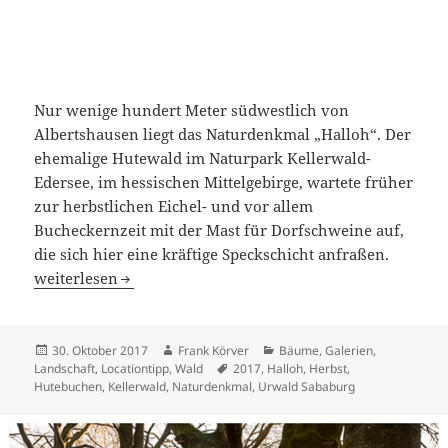
Nur wenige hundert Meter südwestlich von
Albertshausen liegt das Naturdenkmal „Halloh“. Der
ehemalige Hutewald im Naturpark Kellerwald-
Edersee, im hessischen Mittelgebirge, wartete früher
zur herbstlichen Eichel- und vor allem
Bucheckernzeit mit der Mast für Dorfschweine auf,
die sich hier eine kräftige Speckschicht anfraßen.
Das Naturdenkmal „Halloh“ im Kellerwald
weiterlesen
Veröffentlicht
Autor
Kategorien
30. Oktober 2017
Frank Körver
Bäume
,
Galerien
,
am
Schlagwörter
Landschaft
,
Locationtipp
,
Wald
2017
,
Halloh
,
Herbst
,
Hutebuchen
,
Kellerwald
,
Naturdenkmal
,
Urwald Sababurg