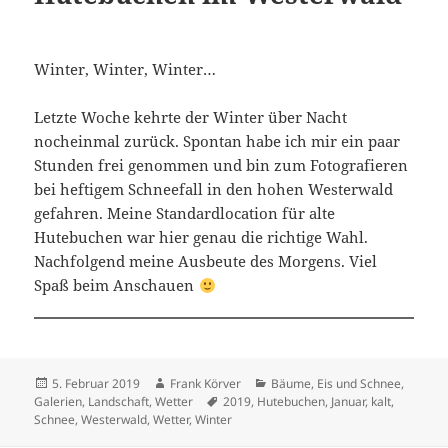
Winter, Winter, Winter…
Letzte Woche kehrte der Winter über Nacht
nocheinmal zurück. Spontan habe ich mir ein paar
Stunden frei genommen und bin zum Fotografieren
bei heftigem Schneefall in den hohen Westerwald
gefahren. Meine Standardlocation für alte
Hutebuchen war hier genau die richtige Wahl.
Nachfolgend meine Ausbeute des Morgens. Viel
Spaß beim Anschauen
Veröffentlicht
Autor
Kategorien
5. Februar 2019
Frank Körver
Bäume
,
Eis und Schnee
,
am
Schlagwörter
Galerien
,
Landschaft
,
Wetter
2019
,
Hutebuchen
,
Januar
,
kalt
,
Schnee
,
Westerwald
,
Wetter
,
Winter