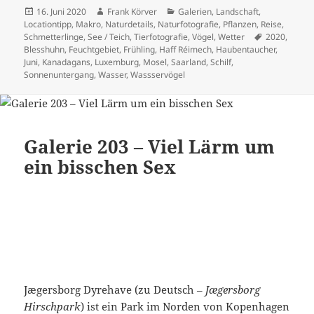
Veröffentlicht
Autor
Kategorien
16. Juni 2020
Frank Körver
Galerien
,
Landschaft
,
am
Locationtipp
,
Makro
,
Naturdetails
,
Naturfotografie
,
Pflanzen
,
Reise
,
Schlagwörte
Schmetterlinge
,
See / Teich
,
Tierfotografie
,
Vögel
,
Wetter
2020
,
Blesshuhn
,
Feuchtgebiet
,
Frühling
,
Haff Réimech
,
Haubentaucher
,
Juni
,
Kanadagans
,
Luxemburg
,
Mosel
,
Saarland
,
Schilf
,
Sonnenuntergang
,
Wasser
,
Wassservögel
Galerie 203 – Viel Lärm um
ein bisschen Sex
Jægersborg Dyrehave (zu Deutsch –
Jægersborg
Hirschpark
) ist ein Park im Norden von Kopenhagen