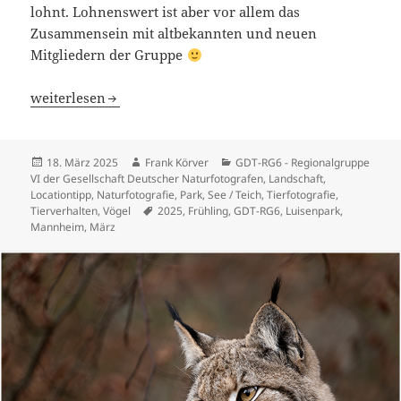
lohnt. Lohnenswert ist aber vor allem das
Zusammensein mit altbekannten und neuen
Mitgliedern der Gruppe
Galerie 270 – GDT-RG6 Saisoneröffnung im Luisenpark
weiterlesen
Veröffentlicht
Autor
Kategorien
18. März 2025
Frank Körver
GDT-RG6 - Regionalgruppe
am
VI der Gesellschaft Deutscher Naturfotografen
,
Landschaft
,
Locationtipp
,
Naturfotografie
,
Park
,
See / Teich
,
Tierfotografie
,
Schlagwörter
Tierverhalten
,
Vögel
2025
,
Frühling
,
GDT-RG6
,
Luisenpark
,
Mannheim
,
März