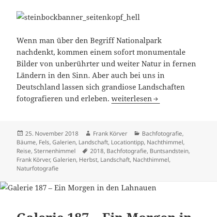
Wenn man über den Begriff Nationalpark
nachdenkt, kommen einem sofort monumentale
Bilder von unberührter und weiter Natur in fernen
Ländern in den Sinn. Aber auch bei uns in
Deutschland lassen sich grandiose Landschaften
Galerie 189 – Herbst im Natio
fotografieren und erleben.
weiterlesen
Veröffentlicht
Autor
Kategorien
25. November 2018
Frank Körver
Bachfotografie
,
am
Bäume
,
Fels
,
Galerien
,
Landschaft
,
Locationtipp
,
Nachthimmel
,
Schlagwörter
Reise
,
Sternenhimmel
2018
,
Bachfotografie
,
Buntsandstein
,
Frank Körver
,
Galerien
,
Herbst
,
Landschaft
,
Nachthimmel
,
Naturfotografie