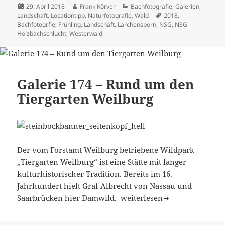
Veröffentlicht
Autor
Kategorien
29. April 2018
Frank Körver
Bachfotografie
,
Galerien
,
am
Schlagwörter
Landschaft
,
Locationtipp
,
Naturfotografie
,
Wald
2018
,
Bachfotogrfie
,
Frühling
,
Landschaft
,
Lärchensporn
,
NSG
,
NSG
Holzbachschlucht
,
Westerwald
Galerie 174 – Rund um den
Tiergarten Weilburg
Der vom Forstamt Weilburg betriebene Wildpark
„Tiergarten Weilburg“ ist eine Stätte mit langer
kulturhistorischer Tradition. Bereits im 16.
Jahrhundert hielt Graf Albrecht von Nassau und
Galerie 174 – Rund um den T
Saarbrücken hier Damwild.
weiterlesen