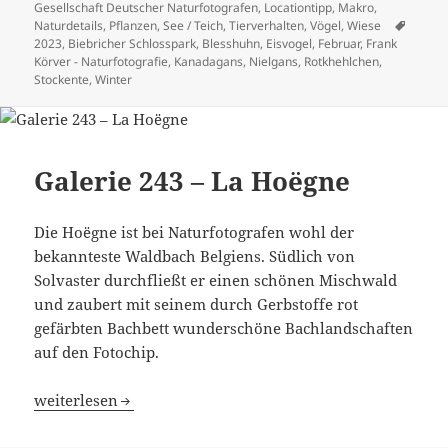
Gesellschaft Deutscher Naturfotografen
,
Locationtipp
,
Makro
,
Schlag
Naturdetails
,
Pflanzen
,
See / Teich
,
Tierverhalten
,
Vögel
,
Wiese
2023
,
Biebricher Schlosspark
,
Blesshuhn
,
Eisvogel
,
Februar
,
Frank
Körver - Naturfotografie
,
Kanadagans
,
Nielgans
,
Rotkhehlchen
,
Stockente
,
Winter
Galerie 243 – La Hoëgne
Die Hoëgne ist bei Naturfotografen wohl der
bekannteste Waldbach Belgiens. Südlich von
Solvaster durchfließt er einen schönen Mischwald
und zaubert mit seinem durch Gerbstoffe rot
gefärbten Bachbett wunderschöne Bachlandschaften
auf den Fotochip.
Galerie 243 – La Hoëgne
weiterlesen