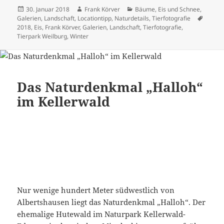
Veröffentlicht
Autor
Kategorien
30. Januar 2018
Frank Körver
Bäume
,
Eis und Schnee
,
am
Schlag
Galerien
,
Landschaft
,
Locationtipp
,
Naturdetails
,
Tierfotografie
2018
,
Eis
,
Frank Körver
,
Galerien
,
Landschaft
,
Tierfotografie
,
Tierpark Weilburg
,
Winter
Das Naturdenkmal „Halloh“
im Kellerwald
Nur wenige hundert Meter südwestlich von
Albertshausen liegt das Naturdenkmal „Halloh“. Der
ehemalige Hutewald im Naturpark Kellerwald-