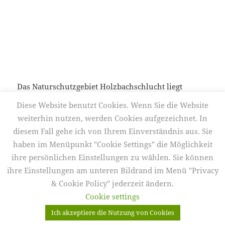
Das Naturschutzgebiet Holzbachschlucht liegt
südwestlich von Rennerod zwischen den
Diese Website benutzt Cookies. Wenn Sie die Website
Ortschaften Seck und Gemünden. Am besten ist die
weiterhin nutzen, werden Cookies aufgezeichnet. In
Schlucht über den nördlichen Zugang am Hofgut
diesem Fall gehe ich von Ihrem Einverständnis aus. Sie
Ein Morgen in der Holzbachschlu
Dapprich zu erreichen.
weiterlesen
haben im Menüpunkt "Cookie Settings" die Möglichkeit
ihre persönlichen Einstellungen zu wählen. Sie können
ihre Einstellungen am unteren Bildrand im Menü "Privacy
Veröffentlicht
Autor
Kategorien
10. September 2017
Frank Körver
Bachfotografie
,
am
Schlagwörter
Galerien
,
Landschaft
,
Locationtipp
2017
,
Bachfotografie
,
Frank
& Cookie Policy" jederzeit ändern.
Körver
,
Galerien
,
Holzbachschlucht
,
NSG
Cookie settings
Ich akzeptiere die Nutzung von Cookies
Datenschutzerklärung
Mit Stolz präsentiert von WordPress