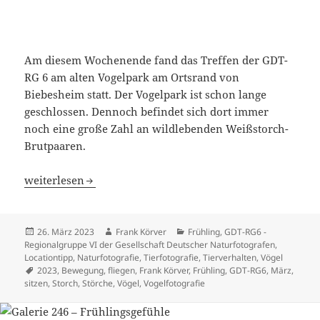
Am diesem Wochenende fand das Treffen der GDT-
RG 6 am alten Vogelpark am Ortsrand von
Biebesheim statt. Der Vogelpark ist schon lange
geschlossen. Dennoch befindet sich dort immer
noch eine große Zahl an wildlebenden Weißstorch-
Brutpaaren.
Galerie 247 – Weißstörche am Rhein bei Biebesheim
weiterlesen
Veröffentlicht
Autor
Kategorien
26. März 2023
Frank Körver
Frühling
,
GDT-RG6 -
am
Regionalgruppe VI der Gesellschaft Deutscher Naturfotografen
,
Locationtipp
,
Naturfotografie
,
Tierfotografie
,
Tierverhalten
,
Vögel
Schlagwörter
2023
,
Bewegung
,
fliegen
,
Frank Körver
,
Frühling
,
GDT-RG6
,
März
,
sitzen
,
Storch
,
Störche
,
Vögel
,
Vogelfotografie