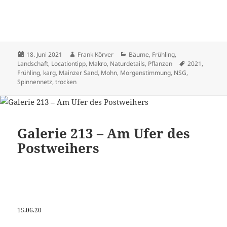
Veröffentlicht
Autor
Kategorien
18. Juni 2021
Frank Körver
Bäume
,
Frühling
,
am
Schlagwörter
Landschaft
,
Locationtipp
,
Makro
,
Naturdetails
,
Pflanzen
2021
,
Frühling
,
karg
,
Mainzer Sand
,
Mohn
,
Morgenstimmung
,
NSG
,
Spinnennetz
,
trocken
Galerie 213 – Am Ufer des
Postweihers
15.06.20