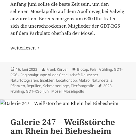
Anfang Juni sollte die beste Zeit sein, um den
seltenen Moselapollo auf dem Apolloweg bei Valwig
anzutreffen. Bereits morgens um 6:00 Uhr trafen
sich die unerschrockenen Mitglieder der GDT-RG6
auf dem Parkplatz oberhalb der Mosel.
Galerie 249 – Auf den Spuren des Moselapollos
weiterlesen
Veröffentlicht
Autor
Kategorien
16. Juni 2023
Frank Körver
Biotop
,
Fels
,
Frühling
,
GDT-
am
RG6 - Regionalgruppe VI der Gesellschaft Deutscher
Naturfotografen
,
Insekten
,
Locationtipp
,
Makro
,
Naturdetails
,
Schlagwörter
Pflanzen
,
Reptilien
,
Schmetterlinge
,
Tierfotografie
2023
,
Frühling
,
GDT-RG6
,
Juni
,
Mosel
,
Moselapollo
Galerie 247 – Weißstörche
am Rhein bei Biebesheim