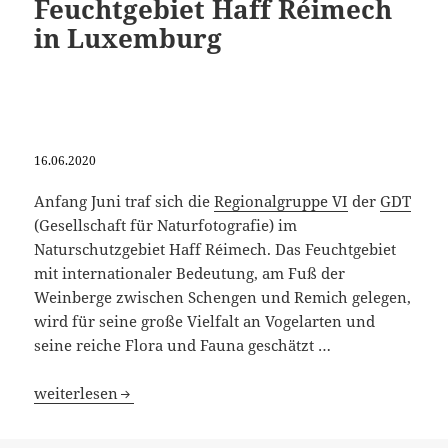
Feuchtgebiet Haff Réimech
in Luxemburg
16.06.2020
Anfang Juni traf sich die
Regionalgruppe VI
der
GDT
(Gesellschaft für Naturfotografie) im
Naturschutzgebiet Haff Réimech. Das Feuchtgebiet
mit internationaler Bedeutung, am Fuß der
Weinberge zwischen Schengen und Remich gelegen,
wird für seine große Vielfalt an Vogelarten und
seine reiche Flora und Fauna geschätzt …
Galerie 212 – Das Feuchtgebiet Haff Réimech in Luxembu
weiterlesen