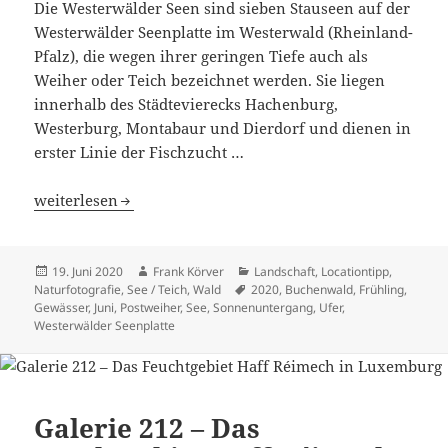
Die Westerwälder Seen sind sieben Stauseen auf der
Westerwälder Seenplatte im Westerwald (Rheinland-
Pfalz), die wegen ihrer geringen Tiefe auch als
Weiher oder Teich bezeichnet werden. Sie liegen
innerhalb des Städtevierecks Hachenburg,
Westerburg, Montabaur und Dierdorf und dienen in
erster Linie der Fischzucht …
Galerie 213 – Am Ufer des Postweihers
weiterlesen
Veröffentlicht
Autor
Kategorien
19. Juni 2020
Frank Körver
Landschaft
,
Locationtipp
,
am
Schlagwörter
Naturfotografie
,
See / Teich
,
Wald
2020
,
Buchenwald
,
Frühling
,
Gewässer
,
Juni
,
Postweiher
,
See
,
Sonnenuntergang
,
Ufer
,
Westerwälder Seenplatte
Galerie 212 – Das