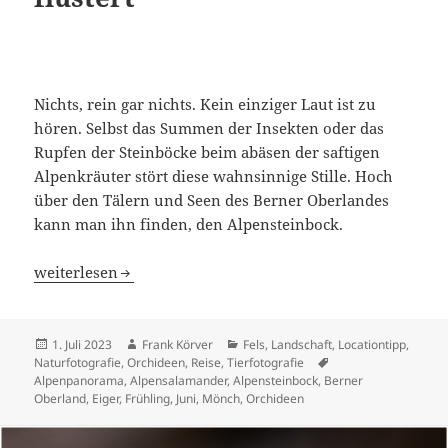
Nichts, rein gar nichts. Kein einziger Laut ist zu
hören. Selbst das Summen der Insekten oder das
Rupfen der Steinböcke beim abäsen der saftigen
Alpenkräuter stört diese wahnsinnige Stille. Hoch
über den Tälern und Seen des Berner Oberlandes
kann man ihn finden, den Alpensteinbock.
Galerie 251 – Wo die Stille flüstert
weiterlesen
Veröffentlicht
Autor
Kategorien
1. Juli 2023
Frank Körver
Fels
,
Landschaft
,
Locationtipp
,
am
Schlagwörter
Naturfotografie
,
Orchideen
,
Reise
,
Tierfotografie
Alpenpanorama
,
Alpensalamander
,
Alpensteinbock
,
Berner
Oberland
,
Eiger
,
Frühling
,
Juni
,
Mönch
,
Orchideen