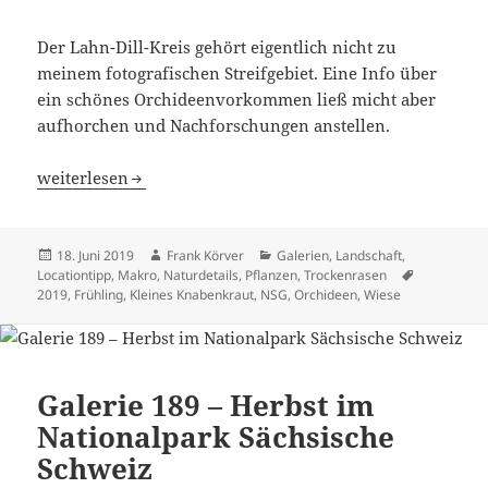
Der Lahn-Dill-Kreis gehört eigentlich nicht zu
meinem fotografischen Streifgebiet. Eine Info über
ein schönes Orchideenvorkommen ließ micht aber
aufhorchen und Nachforschungen anstellen.
Galerie 198 – Das Kleine Knabenkraut
weiterlesen
Veröffentlicht
Autor
Kategorien
18. Juni 2019
Frank Körver
Galerien
,
Landschaft
,
am
Schlagwört
Locationtipp
,
Makro
,
Naturdetails
,
Pflanzen
,
Trockenrasen
2019
,
Frühling
,
Kleines Knabenkraut
,
NSG
,
Orchideen
,
Wiese
Galerie 189 – Herbst im
Nationalpark Sächsische
Schweiz