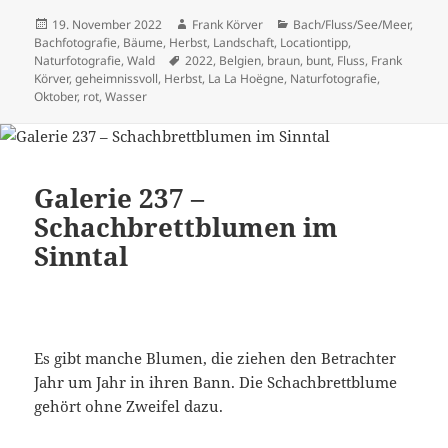
Veröffentlicht
Autor
Kategorien
19. November 2022
Frank Körver
Bach/Fluss/See/Meer
,
am
Bachfotografie
,
Bäume
,
Herbst
,
Landschaft
,
Locationtipp
,
Schlagwörter
Naturfotografie
,
Wald
2022
,
Belgien
,
braun
,
bunt
,
Fluss
,
Frank
Körver
,
geheimnissvoll
,
Herbst
,
La La Hoëgne
,
Naturfotografie
,
Oktober
,
rot
,
Wasser
Galerie 237 –
Schachbrettblumen im
Sinntal
Es gibt manche Blumen, die ziehen den Betrachter
Jahr um Jahr in ihren Bann. Die Schachbrettblume
gehört ohne Zweifel dazu.