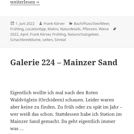
Galerie 237 – Schachbrettblumen im Sinntal
weiterlesen
Veröffentlicht
Autor
Kategorien
1. Juni 2022
Frank Körver
Bach/Fluss/See/Meer
,
am
Schlagwö
Frühling
,
Locationtipp
,
Makro
,
Naturdetails
,
Pflanzen
,
Wiese
2022
,
April
,
Frank Körver
,
Frühling
,
Naturschutzgebiet
,
Schachbrettblume
,
selten
,
Sinntal
Galerie 224 – Mainzer Sand
Eigentlich wollte ich mal nach den Roten
Waldvöglein (Orchideen) schauen. Leider waren
aber keine zu finden. Zu früh oder zu spät im Jahr –
wer weiß das schon. Stattdessen habe ich Station im
Mainzer Sand gemacht. Da geht eigentlich immer
was …