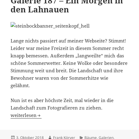
Galerie 187 – Ein Morgen in
den Lahnauen
Lange nichts passiert auf meiner Webseite? Stimmt!
Leider war meine Freizeit in diesem Sommer recht
knapp bemessen. Außerdem „langweilte“ mich das
schöne Sommerwetter. Keine Wolke oder besondere
Stimmung weit und breit. Die Landschaft und ihre
Bewohner waren von der Sommerhitze wie
gelähmt.
Nun ist es aber höchste Zeit, mal wieder in die
Landschaft zum Fotografieren zu ziehen.
Galerie 187 – Ein Morgen in den Lahnauen
weiterlesen
Veröffentlicht
Autor
Kategorien
3. Oktober 2018
Frank Körver
Bäume
,
Galerien
,