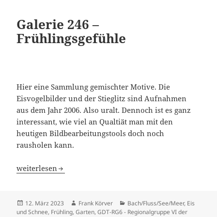
Galerie 246 –
Frühlingsgefühle
Hier eine Sammlung gemischter Motive. Die
Eisvogelbilder und der Stieglitz sind Aufnahmen
aus dem Jahr 2006. Also uralt. Dennoch ist es ganz
interessant, wie viel an Qualtiät man mit den
heutigen Bildbearbeitungstools doch noch
rausholen kann.
Galerie 246 – Frühlingsgefühle
weiterlesen
Veröffentlicht
Autor
Kategorien
12. März 2023
Frank Körver
Bach/Fluss/See/Meer
,
Eis
am
und Schnee
,
Frühling
,
Garten
,
GDT-RG6 - Regionalgruppe VI der