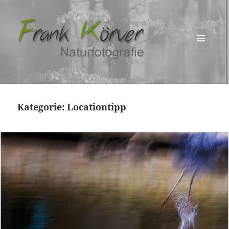
MENÜ
UND
WIDGETS
Kategorie:
Locationtipp