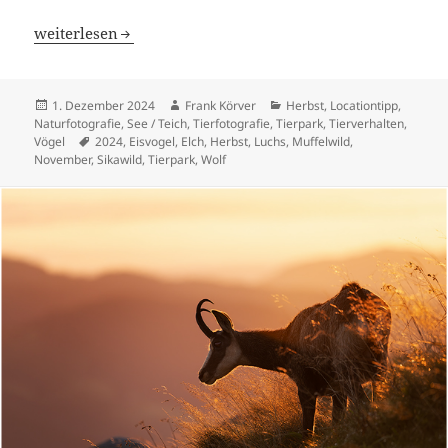
Galerie 268 – Meistens … aber manchmal …
weiterlesen
Veröffentlicht
Autor
Kategorien
1. Dezember 2024
Frank Körver
Herbst
,
Locationtipp
,
am
Naturfotografie
,
See / Teich
,
Tierfotografie
,
Tierpark
,
Tierverhalten
,
Schlagwörter
Vögel
2024
,
Eisvogel
,
Elch
,
Herbst
,
Luchs
,
Muffelwild
,
November
,
Sikawild
,
Tierpark
,
Wolf