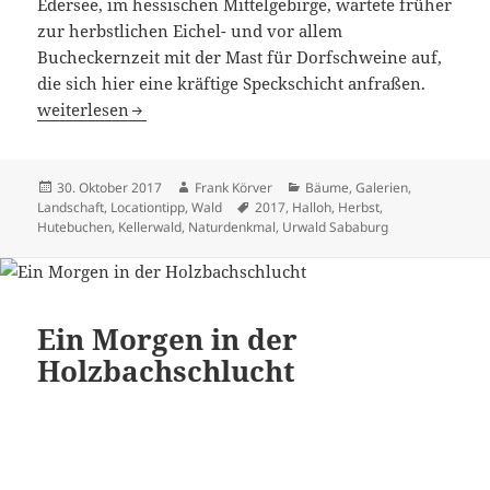
Edersee, im hessischen Mittelgebirge, wartete früher
zur herbstlichen Eichel- und vor allem
Bucheckernzeit mit der Mast für Dorfschweine auf,
die sich hier eine kräftige Speckschicht anfraßen.
Das Naturdenkmal „Halloh“ im Kellerwald
weiterlesen
Veröffentlicht
Autor
Kategorien
30. Oktober 2017
Frank Körver
Bäume
,
Galerien
,
am
Schlagwörter
Landschaft
,
Locationtipp
,
Wald
2017
,
Halloh
,
Herbst
,
Hutebuchen
,
Kellerwald
,
Naturdenkmal
,
Urwald Sababurg
Ein Morgen in der
Holzbachschlucht