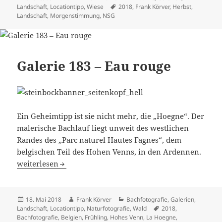
am
Schlagwörter
Landschaft
,
Locationtipp
,
Wiese
2018
,
Frank Körver
,
Herbst
,
Landschaft
,
Morgenstimmung
,
NSG
Galerie 183 – Eau rouge
Ein Geheimtipp ist sie nicht mehr, die „Hoegne“. Der
malerische Bachlauf liegt unweit des westlichen
Randes des „Parc naturel Hautes Fagnes“, dem
belgischen Teil des Hohen Venns, in den Ardennen.
Galerie 183 – Eau rouge
weiterlesen
Veröffentlicht
Autor
Kategorien
18. Mai 2018
Frank Körver
Bachfotografie
,
Galerien
,
am
Schlagwörter
Landschaft
,
Locationtipp
,
Naturfotografie
,
Wald
2018
,
Bachfotografie
,
Belgien
,
Frühling
,
Hohes Venn
,
La Hoegne
,