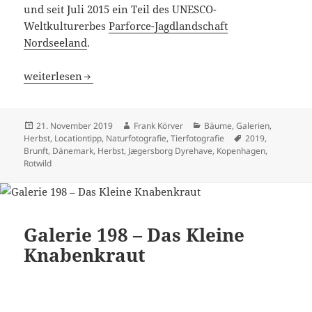
und seit Juli 2015 ein Teil des UNESCO-
Weltkulturerbes
Parforce-Jagdlandschaft
Nordseeland
.
Galerie 203 – Viel Lärm um ein bisschen Sex
weiterlesen
Veröffentlicht
Autor
Kategorien
21. November 2019
Frank Körver
Bäume
,
Galerien
,
am
Schlagwörter
Herbst
,
Locationtipp
,
Naturfotografie
,
Tierfotografie
2019
,
Brunft
,
Dänemark
,
Herbst
,
Jægersborg Dyrehave
,
Kopenhagen
,
Rotwild
Galerie 198 – Das Kleine
Knabenkraut