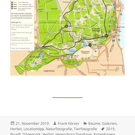
Veröffentlicht
Autor
Kategorien
21. November 2019
Frank Körver
Bäume
,
Galerien
,
am
Schlagwörter
Herbst
,
Locationtipp
,
Naturfotografie
,
Tierfotografie
2019
,
Brunft
,
Dänemark
,
Herbst
,
Jægersborg Dyrehave
,
Kopenhagen
,