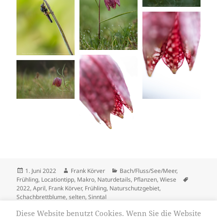
Veröffentlicht
Autor
Kategorien
1. Juni 2022
Frank Körver
Bach/Fluss/See/Meer
,
am
Schlagwö
Frühling
,
Locationtipp
,
Makro
,
Naturdetails
,
Pflanzen
,
Wiese
2022
,
April
,
Frank Körver
,
Frühling
,
Naturschutzgebiet
,
Schachbrettblume
,
selten
,
Sinntal
Diese Website benutzt Cookies. Wenn Sie die Website
Beitrags-