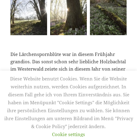
Die Lärchenspornblüte war in diesem Frühjahr
grandios. Das sonst schon sehr liebliche Holzbachtal
im Westerwald zeigte sich in diesem Jahr von seiner
Galerie 180 – Lärchensporn und wildes 
schönsten Seite.
weiterlesen
Diese Website benutzt Cookies. Wenn Sie die Website
weiterhin nutzen, werden Cookies aufgezeichnet. In
diesem Fall gehe ich von Ihrem Einverständnis aus. Sie
Veröffentlicht
Autor
Kategorien
29. April 2018
Frank Körver
Bachfotografie
,
Galerien
,
haben im Menüpunkt "Cookie Settings" die Möglichkeit
am
Schlagwörter
Landschaft
,
Locationtipp
,
Naturfotografie
,
Wald
2018
,
Bachfotogrfie
,
Frühling
,
Landschaft
,
Lärchensporn
,
NSG
,
NSG
ihre persönlichen Einstellungen zu wählen. Sie können
Holzbachschlucht
,
Westerwald
ihre Einstellungen am unteren Bildrand im Menü "Privacy
& Cookie Policy" jederzeit ändern.
Datenschutzerklärung
Mit Stolz präsentiert von WordPress
Cookie settings