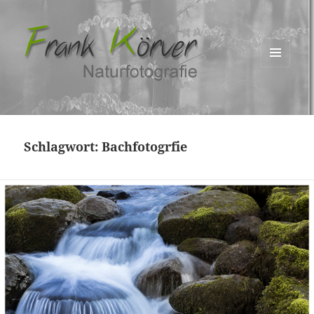
MENÜ
UND
WIDGETS
Schlagwort:
Bachfotogrfie