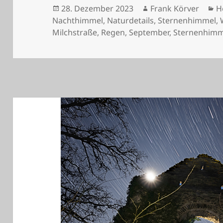
Veröffentlicht
Autor
K
28. Dezember 2023
Frank Körver
H
am
Nachthimmel
,
Naturdetails
,
Sternenhimmel
,
Milchstraße
,
Regen
,
September
,
Sternenhimm