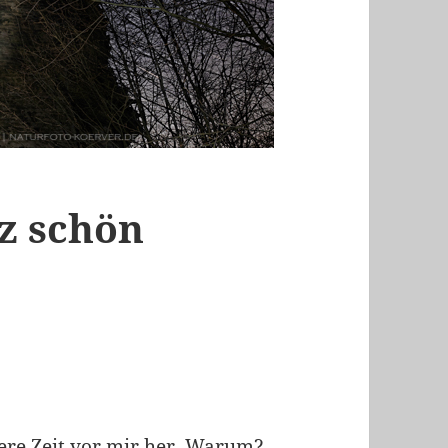
nz schön
gere Zeit vor mir her. Warum?