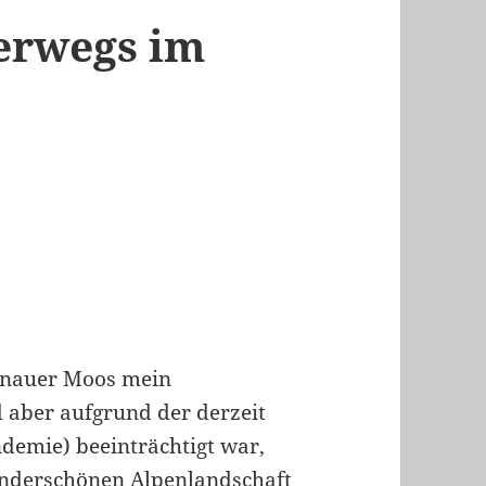
terwegs im
rnauer Moos mein
d aber aufgrund der derzeit
emie) beeinträchtigt war,
underschönen Alpenlandschaft