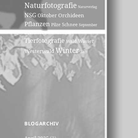
Naturfotografie
Naturverlag
NSG
Orchideen
Oktober
Pflanzen
Schnee
Pilze
September
Sommer
Sternenhimmel
Tierfotografie
Wasser
Wald
Winter
Westerwald
zart
BLOGARCHIV