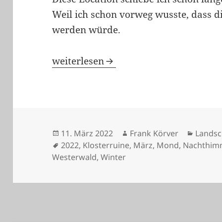
Weil ich schon vorweg wusste, dass d
werden würde.
Galerie 234 – Ganz schön gruselig
weiterlesen
Veröffentlicht
Autor
Katego
11. März 2022
Frank Körver
Landsc
am
Schlagwörter
2022
,
Klosterruine
,
März
,
Mond
,
Nachthim
Westerwald
,
Winter