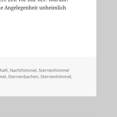
ie Angelegenheit unheimlich
rien
haft
,
Nachthimmel
,
Sternenhimmel
mel
,
Sternenbachen
,
Sternenhimmel
,