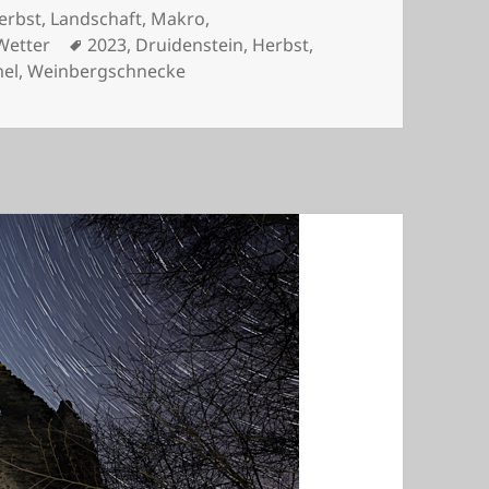
ategorien
erbst
,
Landschaft
,
Makro
,
Schlagwörter
Wetter
2023
,
Druidenstein
,
Herbst
,
el
,
Weinbergschnecke