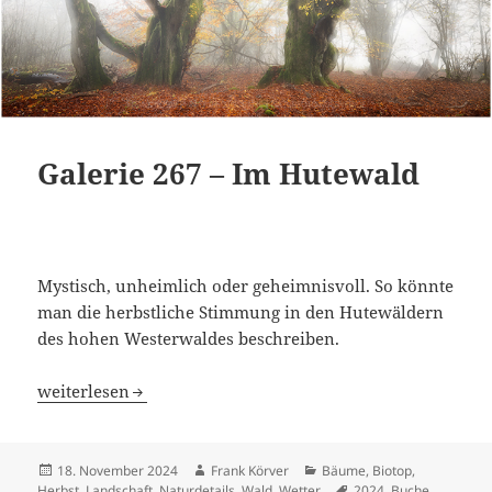
Galerie 267 – Im Hutewald
Mystisch, unheimlich oder geheimnisvoll. So könnte
man die herbstliche Stimmung in den Hutewäldern
des hohen Westerwaldes beschreiben.
Galerie 267 – Im Hutewald
weiterlesen
Veröffentlicht
Autor
Kategorien
18. November 2024
Frank Körver
Bäume
,
Biotop
,
am
Schlagwörter
Herbst
,
Landschaft
,
Naturdetails
,
Wald
,
Wetter
2024
,
Buche
,