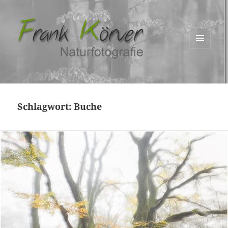
MENÜ
UND
WIDGETS
Schlagwort:
Buche