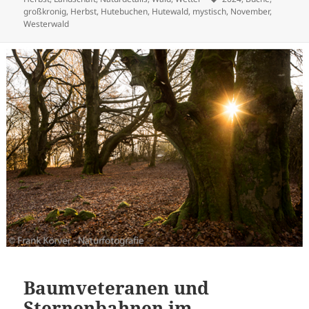
großkronig
,
Herbst
,
Hutebuchen
,
Hutewald
,
mystisch
,
November
,
Westerwald
Baumveteranen und
Sternenbahnen im