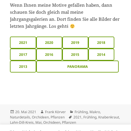
Wenn Ihnen meine Motive gefallen haben, dann
schauen Sie doch gleich mal meine
Jahrgangsgalerien an. Dort finden Sie alle Bilder der
letzten Jahrgänge. Los geht´s
2021
2020
2019
2018
2017
2016
2015
2014
2013
PANORAMA
Veröffentlicht
Autor
Kategorien
20. Mai 2021
Frank Körver
Frühling
,
Makro
,
am
Schlagwörter
Naturdetails
,
Orchideen
,
Pflanzen
2021
,
Frühling
,
Knabenkraut
,
Lahn-Dill-Kreis
,
Mai
,
Orchideen
,
Pflanzen