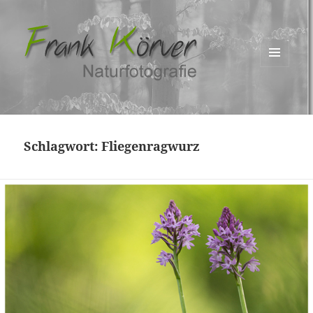
MENÜ
UND
WIDGETS
Schlagwort:
Fliegenragwurz