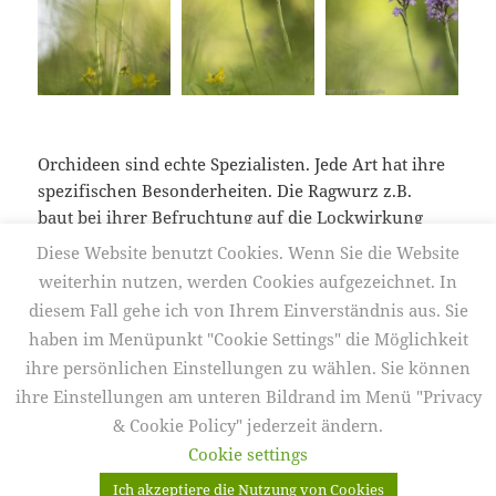
Orchideen sind echte Spezialisten. Jede Art hat ihre
spezifischen Besonderheiten. Die Ragwurz z.B.
baut bei ihrer Befruchtung auf die Lockwirkung
Galerie 166 – Ragwurz & Co
ihrer Blüten.
weiterlesen
Diese Website benutzt Cookies. Wenn Sie die Website
weiterhin nutzen, werden Cookies aufgezeichnet. In
diesem Fall gehe ich von Ihrem Einverständnis aus. Sie
Veröffentlicht
Autor
Kategorien
4. Juni 2017
Frank Körver
Galerien
,
Makro
,
haben im Menüpunkt "Cookie Settings" die Möglichkeit
am
Schlagwörter
Naturdetails
,
Pflanzen
2017
,
Bienenragwurz
,
Bocks-
Riemenzunge
,
Fliegenragwurz
,
Frühling
,
Galerien
,
Makro
,
ihre persönlichen Einstellungen zu wählen. Sie können
Naturfotografie
,
NSG
,
Pflanzen
ihre Einstellungen am unteren Bildrand im Menü "Privacy
& Cookie Policy" jederzeit ändern.
Datenschutzerklärung
Mit Stolz präsentiert von WordPress
Cookie settings
Counter Fehler: Code nicht ändern. Hier klicken, um den
Ich akzeptiere die Nutzung von Cookies