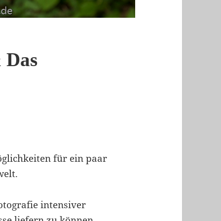
& Das
glichkeiten für ein paar
elt.
tografie intensiver
se liefern zu können.