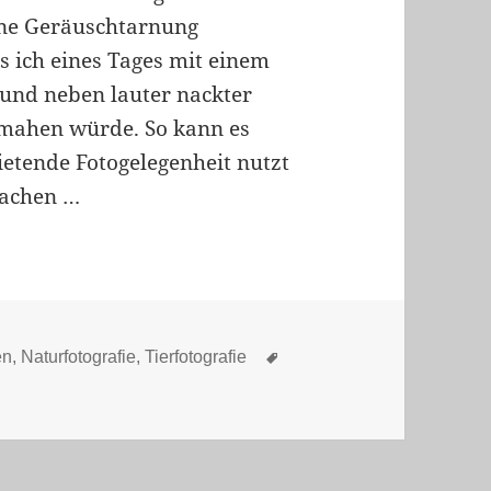
ine Geräuschtarnung
ss ich eines Tages mit einem
 und neben lauter nackter
mahen würde. So kann es
etende Fotogelegenheit nutzt
machen …
rien
Schlagwörter
en
,
Naturfotografie
,
Tierfotografie