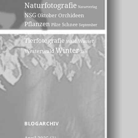
Naturfotografie
Naturverlag
NSG
Orchideen
Oktober
Pflanzen
Schnee
Pilze
September
Sommer
Sternenhimmel
Tierfotografie
Wasser
Wald
Winter
Westerwald
zart
BLOGARCHIV