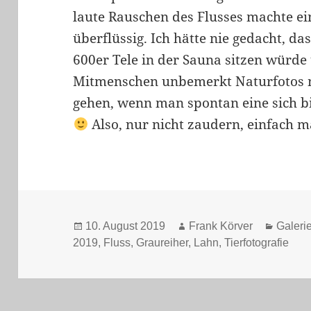
laute Rauschen des Flusses machte e
überflüssig. Ich hätte nie gedacht, da
600er Tele in der Sauna sitzen würde
Mitmenschen unbemerkt Naturfotos 
gehen, wenn man spontan eine sich bi
Also, nur nicht zaudern, einfach 
Veröffentlicht
Autor
Katego
10. August 2019
Frank Körver
Galeri
am
2019
,
Fluss
,
Graureiher
,
Lahn
,
Tierfotografie