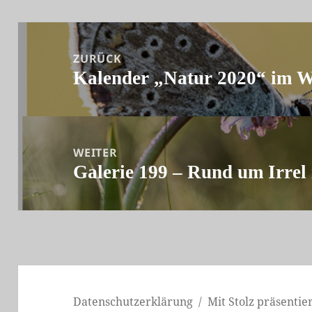
Beitrags-
Navigation
ZURÜCK
Kalender „Natur 2020“ im W
Vorheriger
Beitrag:
WEITER
Galerie 199 – Rund um Irrel 
Nächster
Beitrag:
Datenschutzerklärung
Mit Stolz präsenti