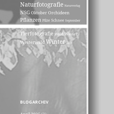
Naturfotografie
Naturverlag
NSG
Orchideen
Oktober
Pflanzen
Schnee
Pilze
September
Sommer
Sternenhimmel
Tierfotografie
Wasser
Wald
Winter
Westerwald
zart
BLOGARCHIV