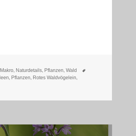
en
Schlagwörter
,
Makro
,
Naturdetails
,
Pflanzen
,
Wald
deen
,
Pflanzen
,
Rotes Waldvögelein
,