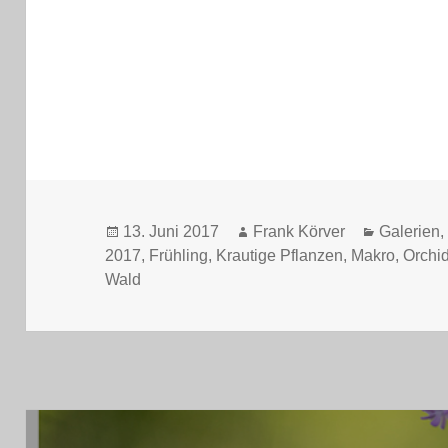
Veröffentlicht
Autor
Kategori
13. Juni 2017
Frank Körver
Galerien
am
2017
,
Frühling
,
Krautige Pflanzen
,
Makro
,
Orchi
Wald
Beitrags-