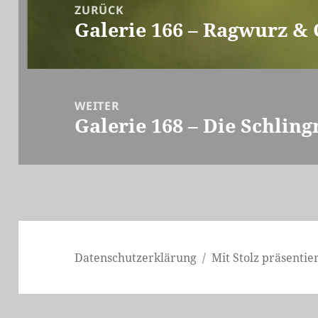
Navigation
ZURÜCK
Galerie 166 – Ragwurz & 
Vorheriger
Beitrag:
WEITER
Galerie 168 – Die Schling
Nächster
Beitrag:
Datenschutzerklärung
Mit Stolz präsenti