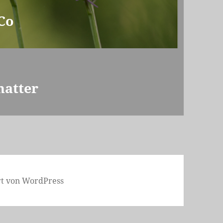
Co
natter
ert von WordPress