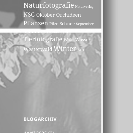
Naturfotografie
Naturverlag
NSG
Orchideen
Oktober
Pflanzen
Schnee
Pilze
September
Sommer
Sternenhimmel
Tierfotografie
Wasser
Wald
Winter
Westerwald
zart
BLOGARCHIV