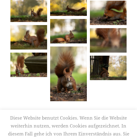
Diese Website benutzt Cookies. Wenn Sie die Website
Veröffentlicht
Autor
Kategorien
27. April 2025
Frank Körver
Frühling
,
Garten
,
am
Schlagwörte
Naturfotografie
,
Park
,
Tierfotografie
,
Tierverhalten
,
Wald
2025
,
weiterhin nutzen, werden Cookies aufgezeichnet. In
Eichhörnchen
,
flink
,
Friedhof
,
Frühling
,
Garten
,
Park
,
schnell
,
süß
diesem Fall gehe ich von Ihrem Einverständnis aus. Sie